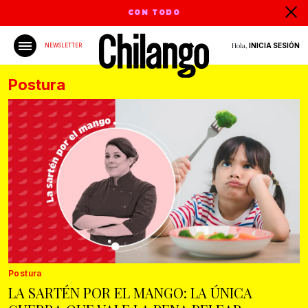
CON TODO
Hola,
INICIA SESIÓN
NEWSLETTER
Postura
Postura
LA SARTÉN POR EL MANGO: LA ÚNICA