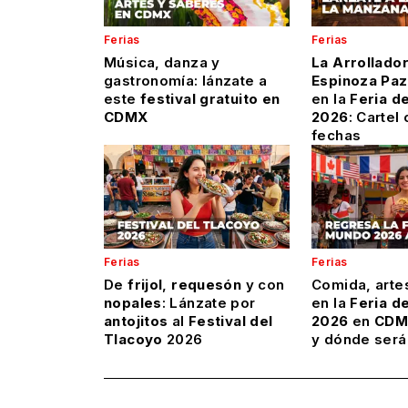
Ferias
Ferias
Música, danza y
La Arrollado
gastronomía: lánzate a
Espinoza
Paz
este
festival gratuito en
en la
Feria d
CDMX
2026
: Cartel
fechas
Ferias
Ferias
De
frijol
,
requesón
y con
Comida, arte
nopales
: Lánzate por
en la
Feria d
antojitos
al
Festival del
2026
en
CDM
Tlacoyo
2026
y dónde será