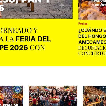
Ferias
ORNEADO Y
¿CUÁNDO E
DEL HONGO
A LA
FERIA DEL
AMECAMEC
CON
PE 2026
DEGUSTACI
CONCIERTOS