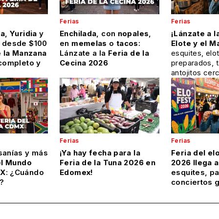
Ferias
Ferias
ra
,
Yuridia
y
Enchilada
, con
nopales
,
¡Lánzate a l
desde $100
en
memelas
o
tacos
:
Elote y el M
e la Manzana
Lánzate a la
Feria de la
esquites, elo
 completo y
Cecina 2026
preparados, 
antojitos ce
Ferias
Ferias
sanías y más
¡Ya hay fecha para la
Feria del el
el Mundo
Feria de la Tuna 2026 en
2026 llega 
X
: ¿Cuándo
Edomex!
esquites, pa
?
conciertos g