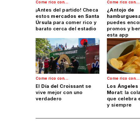
Come rico con...
Come rico con...
¡Antes del partido! Checa
¿Antojo de
estos
mercados en Santa
hamburgues
Úrsula
para comer rico y
puedes encon
barato cerca del estadio
promos y ben
esta app
Come rico con...
Come rico con...
El
Día del Croissant
se
Los Ángeles 
vive mejor con uno
Morat
: la co
verdadero
que celebra e
y siempre