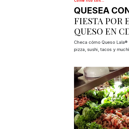
Come rico con...
QUESEA CO
FIESTA POR 
QUESO EN C
Checa cómo Queso Lala® c
pizza, sushi, tacos y much