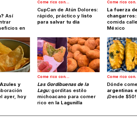
Come rico con...
Come rico con.
CupCan de Atún Dolores:
La fuerza de
a?
Así
rápido, práctico y
listo
changarros:
trar
para salvar tu día
comida calle
eficios en
México
Come rico con...
Come rico con.
Azules y
Las Gordibuenas de la
Dónde com
laboración
Lagu:
gorditas estilo
argentinas
l ayer, hoy
michoacano para comer
¡Desde $50!
rico en
la Lagunilla