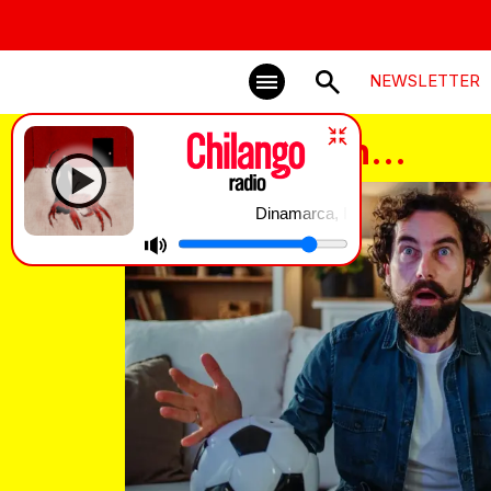
NEWSLETTER
Come rico con…
Dinamarca, Irenegarry | casandra