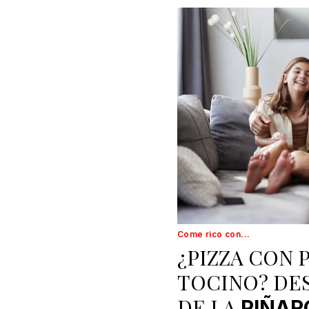
Come rico con...
¿PIZZA CON 
TOCINO? DES
DE LA
PIÑAR