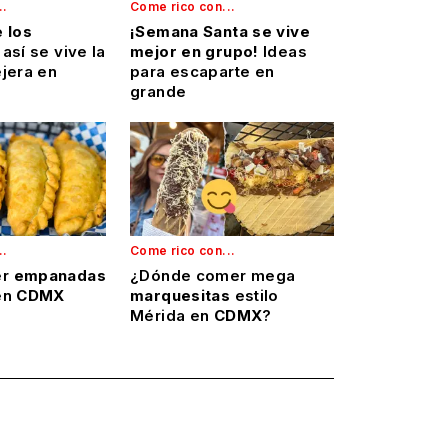
..
Come rico con...
 los
¡Semana Santa se vive
así se vive la
mejor en grupo!
Ideas
jera en
para escaparte en
grande
..
Come rico con...
er
empanadas
¿Dónde comer mega
en
CDMX
marquesitas
estilo
Mérida en
CDMX
?