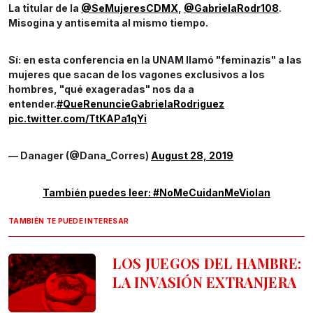
La titular de la
@SeMujeresCDMX
,
@GabrielaRodr108
.
Misogina y antisemita al mismo tiempo.
Sí: en esta conferencia en la UNAM llamó "feminazis" a las
mujeres que sacan de los vagones exclusivos a los
hombres, "qué exageradas" nos da a
entender.
#QueRenuncieGabrielaRodriguez
pic.twitter.com/TtKAPa1qYi
— Danager (@Dana_Corres)
August 28, 2019
También puedes leer: #NoMeCuidanMeViolan
TAMBIÉN TE PUEDE INTERESAR
LOS JUEGOS DEL HAMBRE:
LA INVASIÓN EXTRANJERA