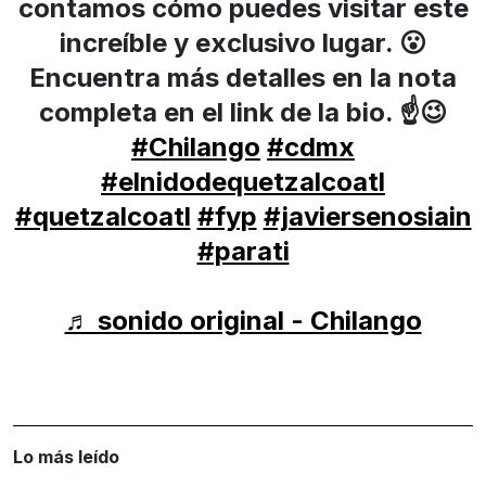
contamos cómo puedes visitar este
increíble y exclusivo lugar. 😮
Encuentra más detalles en la nota
completa en el link de la bio. ☝️😉
#Chilango
#cdmx
#elnidodequetzalcoatl
#quetzalcoatl
#fyp
#javiersenosiain
#parati
♬ sonido original - Chilango
Lo más leído