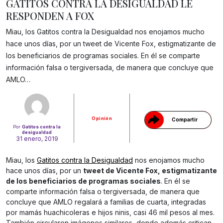
GATITOS CONTRA LA DESIGUALDAD LE
RESPONDEN A FOX
Miau, los Gatitos contra la Desigualdad nos enojamos mucho
hace unos días, por un tweet de Vicente Fox, estigmatizante de
los beneficiarios de programas sociales. En él se comparte
información falsa o tergiversada, de manera que concluye que
Gracias!
AMLO…
Opinión
Compartir
Por
Gatitos contra la
desigualdad
31 enero, 2019
Miau, los
Gatitos contra la Desigualdad
nos enojamos mucho
hace unos días, por un
tweet de Vicente Fox, estigmatizante
de los beneficiarios de programas sociales
. En él se
comparte información falsa o tergiversada, de manera que
concluye que AMLO regalará a familias de cuarta, integradas
por mamás huachicoleras e hijos ninis, casi 46 mil pesos al mes.
También circularon imágenes similares, donde además critican