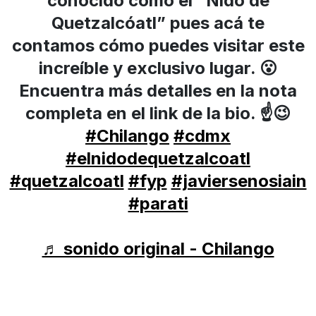
conocido como el “Nido de
Quetzalcóatl” pues acá te
contamos cómo puedes visitar este
increíble y exclusivo lugar. 😮
Encuentra más detalles en la nota
completa en el link de la bio. ☝️😉
#Chilango
#cdmx
#elnidodequetzalcoatl
#quetzalcoatl
#fyp
#javiersenosiain
#parati
♬ sonido original - Chilango