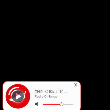
ÚNETE AL
NEWSLETTER
CHILANGO
Suscribirme
Recibe cada semana una
selección con lo más
sorprendente de la Ciudad
de México.
x