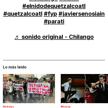
#elnidodequetzalcoatl
#quetzalcoatl
#fyp
#javiersenosiain
#parati
♬ sonido original - Chilango
Lo más leído
Noticias
Música