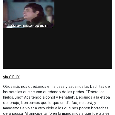
via GIPHY
Otros más nos quedamos en la casa y sacamos las bachitas de
las botellas que se van quedando de las pedas. “Tráete los
hielos, ¿no? Acá tengo alcohol y Peñafiel”. Llegamos a la etapa
del enojo, berreamos que lo que un día fue, no será, y
mandamos a volar a otro cielo a los que nos ponen borrachas
de angusita. Al príncipe también lo mandamos a que fuera a ver