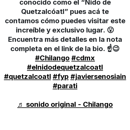
conocido como el “Nido de
Quetzalcóatl” pues acá te
contamos cómo puedes visitar este
increíble y exclusivo lugar. 😮
Encuentra más detalles en la nota
completa en el link de la bio. ☝️😉
#Chilango
#cdmx
#elnidodequetzalcoatl
#quetzalcoatl
#fyp
#javiersenosiain
#parati
♬ sonido original - Chilango