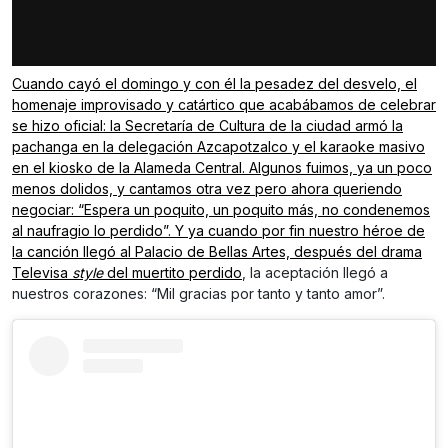
Cuando cayó el domingo y con él la pesadez del desvelo, el
homenaje improvisado y catártico que acabábamos de celebrar
se hizo oficial: la Secretaría de Cultura de la ciudad armó la
pachanga en la delegación Azcapotzalco y el karaoke masivo
en el kiosko de la Alameda Central. Algunos fuimos, ya un poco
menos dolidos, y cantamos otra vez pero ahora queriendo
negociar: “Espera un poquito, un poquito más, no condenemos
al naufragio lo perdido”. Y ya cuando por fin nuestro héroe de
la canción llegó al Palacio de Bellas Artes,
después del drama
Televisa
style
del muertito perdido
, la aceptación llegó a
nuestros corazones: “Mil gracias por tanto y tanto amor”.