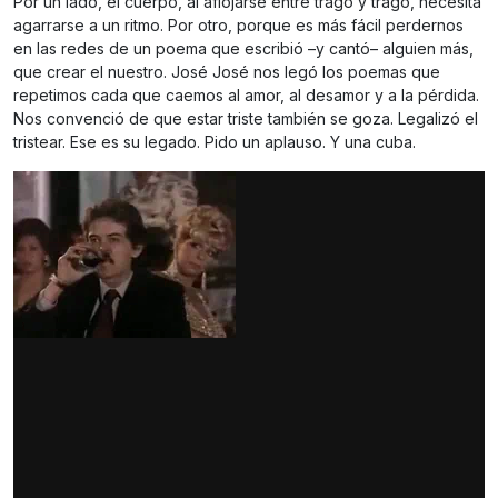
Por un lado, el cuerpo, al aflojarse entre trago y trago, necesita
agarrarse a un ritmo. Por otro, porque es más fácil perdernos
en las redes de un poema que escribió –y cantó– alguien más,
que crear el nuestro. José José nos legó los poemas que
repetimos cada que caemos al amor, al desamor y a la pérdida.
Nos convenció de que estar triste también se goza. Legalizó el
tristear. Ese es su legado. Pido un aplauso. Y una cuba.