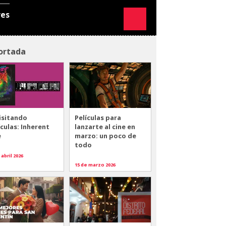
res
ortada
isitando
Películas para
ículas: Inherent
lanzarte al cine en
e
marzo: un poco de
todo
 abril 2026
15 de marzo 2026