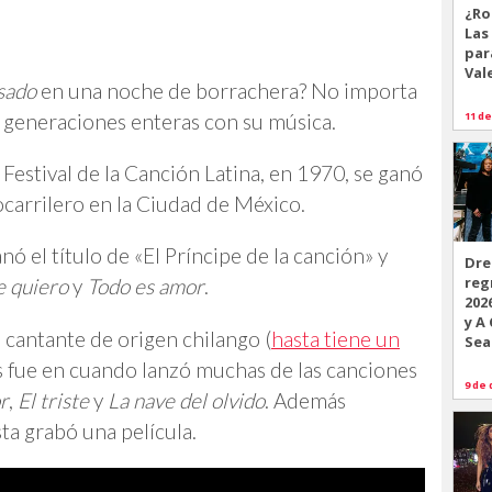
¿Ro
Las
par
Val
sado
en una noche de borrachera? No importa
11 de
 generaciones enteras con su música.
 Festival de la Canción Latina, en 1970, se ganó
ocarrilero en la Ciudad de México.
nó el título de
«
El Príncipe de la canción
»
y
Dre
reg
e quiero
y
Todo es amor
.
202
y A
l cantante de origen chilango (
hasta tiene un
Sea
s fue en cuando lanzó muchas de las canciones
9 de 
r
,
El triste
y
La nave del olvido
. Además
sta grabó una película.