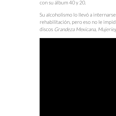
con su álbum 40 y 20.
Su alcoholismo lo llevó a internars
rehabilitación, pero eso no le impi
discos
Grandeza Mexicana
,
Mujerie