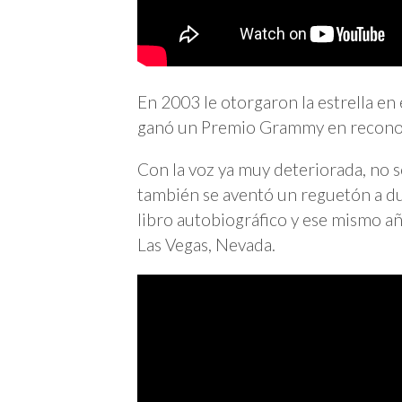
En 2003 le otorgaron la estrella e
ganó un Premio Grammy en reconoci
Con la voz ya muy deteriorada, no s
también se aventó un reguetón a due
libro autobiográfico y ese mismo año
Las Vegas, Nevada.