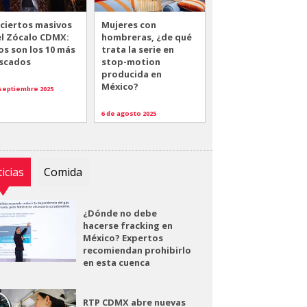
ciertos masivos
Mujeres con
el Zócalo CDMX:
hombreras, ¿de qué
os son los 10 más
trata la serie en
scados
stop-motion
producida en
México?
 septiembre 2025
6 de agosto 2025
icias
Comida
¿Dónde no debe
hacerse fracking en
México? Expertos
recomiendan prohibirlo
en esta cuenca
RTP CDMX abre nuevas