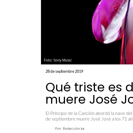
Foto: Sony Music
28 de septiembre 2019
Qué triste es 
muere José J
El Príncipe de la Canción abordó la nave de
de septiembre muere José José a los 71 añ
Por: Redacción ka