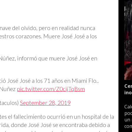
 nave del olvido, pero en realidad nunca
stros corazones. Muere José José a los
a Núñez, informó que muere José José en
ó José José a los 71 años en Miami Flo..
Cen
a Nuñez
pic.twitter.com/Z0cijTqBsm
ino
taculos)
September 28, 2019
Cal
poc
s el fallecimiento ocurrió en un hospital de la
un 
rida, donde José José se encontraba debido a
com