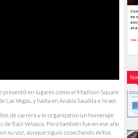
Con
en 
est
ata
2 de
Not
se presentó en lugares como el Madison Square
 Las Vegas, y hasta en Arabia Saudita e Israel.
ños de carrera y le organizaron un homenaje
o
, de Raúl Velasco. Pero también fue en ese año
n su voz, aunque siguió cosechando éxitos