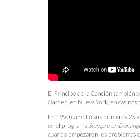
El Príncipe de la Canción también 
Garden, en Nueva York, en casinos de
En 1990 cumplió sus primeros 25 a
en el programa
Siempre en Doming
cuando empezaron los problemas co