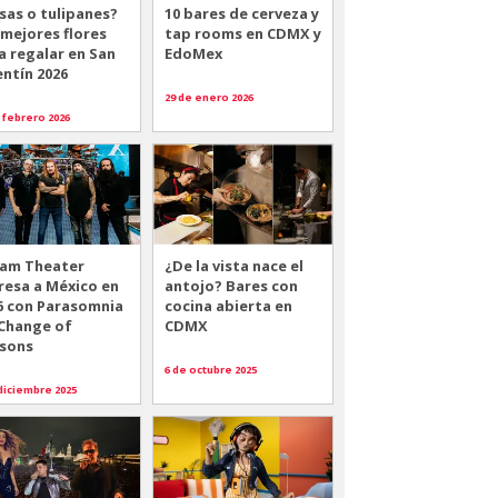
sas o tulipanes?
10 bares de cerveza y
 mejores flores
tap rooms en CDMX y
a regalar en San
EdoMex
entín 2026
29 de enero 2026
 febrero 2026
am Theater
¿De la vista nace el
resa a México en
antojo? Bares con
6 con Parasomnia
cocina abierta en
 Change of
CDMX
sons
6 de octubre 2025
diciembre 2025