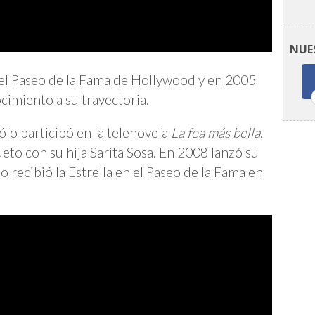
NUE
n el Paseo de la Fama de Hollywood y en 2005
miento a su trayectoria.
ólo participó en la telenovela
La fea más bella
,
to con su hija Sarita Sosa. En 2008 lanzó su
 recibió la Estrella en el Paseo de la Fama en