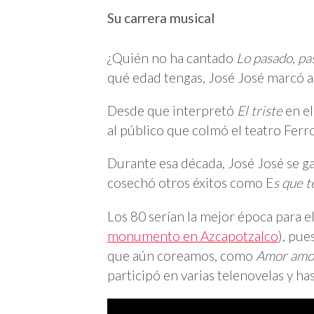
Su carrera musical
¿Quién no ha cantado
Lo pasado, pa
qué edad tengas, José José marcó a
Desde que interpretó
El triste
en el
al público que colmó el teatro Ferr
Durante esa década, José José se ga
cosechó otros éxitos como E
s que t
Los 80 serían la mejor época para e
monumento en Azcapotzalco
), pue
que aún coreamos, como
Amor amo
participó en varias telenovelas y ha