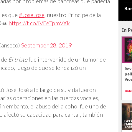
nadas por problemas de páncreas que padecía.
Ba
les que
#JoseJose
, nuestro Príncipe de la
😢🙏
https://t.co/lVEeTpmVXk
En P
Canseco)
September 28, 2019
e de
El triste
fue intervenido de un tumor de
icado, luego de que se le realizó un
Rev
pel
Vic
 José José a lo largo de su vida fueron
20 de
arias operaciones en las cuerdas vocales,
Sin embargo, el abuso del alcohol fue uno de
o afectó su capacidad para cantar, también