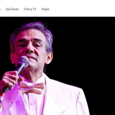
a
Qué hacer
Cine y TV
Viajes