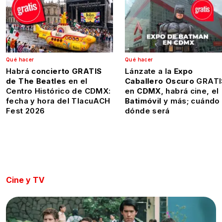
Qué hacer
Qué hacer
Habrá
concierto GRATIS
Lánzate a la
Expo
de The Beatles
en el
Caballero Oscuro
GRATI
Centro Histórico de CDMX:
en
CDMX
, habrá cine, el
fecha y hora del TlacuACH
Batimóvil
y más; cuándo
Fest 2026
dónde será
Cine y TV