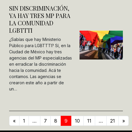
SIN DISCRIMINACIÓN,
YA HAY TRES MP PARA
LA COMUNIDAD
LGBTTTI
¿Sabías que hay Ministerio
Público para LGBTTTI? Sí, en la
Ciudad de México hay tres
agencias del MP especializadas
en erradicar la discriminación
hacia la comunidad. Acá te
contamos. Las agencias se
crearon este año a partir de
un…
«
1
…
7
8
9
10
11
…
21
»