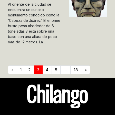
Al oriente de la ciudad se
encuentra un curioso
monumento conocido como la
‘Cabeza de Juárez’. El enorme
busto pesa alrededor de 6
toneladas y está sobre una
base con una altura de poco
más de 12 metros. La…
«
1
2
3
4
5
…
18
»