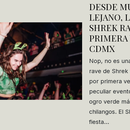
DESDE M
LEJANO, 
SHREK R
PRIMERA 
CDMX
Nop, no es un
rave de Shrek 
por primera v
peculiar event
ogro verde más
chilangos. El 
fiesta…