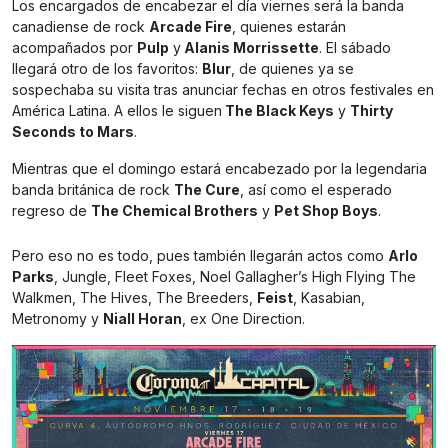
Los encargados de encabezar el día viernes será la banda
canadiense de rock
Arcade Fire
, quienes estarán
acompañados por
Pulp
y
Alanis Morrissette
. El sábado
llegará
otro de los favoritos:
Blur
, de quienes ya se
sospechaba su visita tras anunciar fechas en otros festivales en
América Latina. A ellos le siguen
The Black Keys
y
Thirty
Seconds to Mars
.
Mientras que el domingo estará encabezado por la legendaria
banda británica de rock
The Cure
, así como el esperado
regreso de
The Chemical Brothers
y
Pet Shop Boys
.
Pero eso no es todo, pues también llegarán actos como
Arlo
Parks
, Jungle, Fleet Foxes, Noel Gallagher’s High Flying The
Walkmen, The Hives, The Breeders,
Feist
, Kasabian,
Metronomy y
Niall Horan
, ex One Direction.