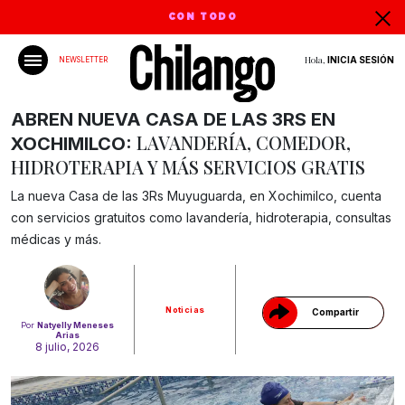
CON TODO
Hola,
INICIA SESIÓN
NEWSLETTER
ABREN NUEVA CASA DE LAS 3RS EN
LAVANDERÍA, COMEDOR,
XOCHIMILCO:
HIDROTERAPIA Y MÁS SERVICIOS GRATIS
La nueva Casa de las 3Rs Muyuguarda, en Xochimilco, cuenta
con servicios gratuitos como lavandería, hidroterapia, consultas
Gracias!
médicas y más.
Noticias
Compartir
Por
Natyelly Meneses
Arias
8 julio, 2026