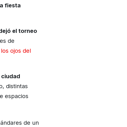
la fiesta
dejó el torneo
les de
los ojos del
a ciudad
, distintas
de espacios
tándares de un