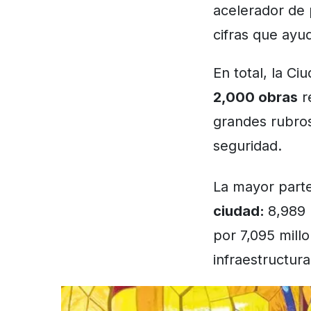
acelerador de 
cifras que ayu
En total, la C
2,000 obras
re
grandes rubros
seguridad.
La mayor part
ciudad:
8,989 
por 7,095 mill
infraestructur