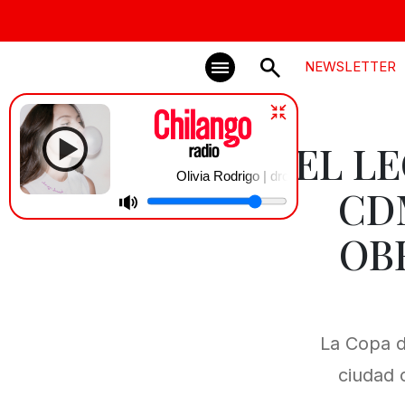
NEWSLETTER
EL L
Olivia Rodrigo | drop dead
CD
OB
La Copa d
ciudad 