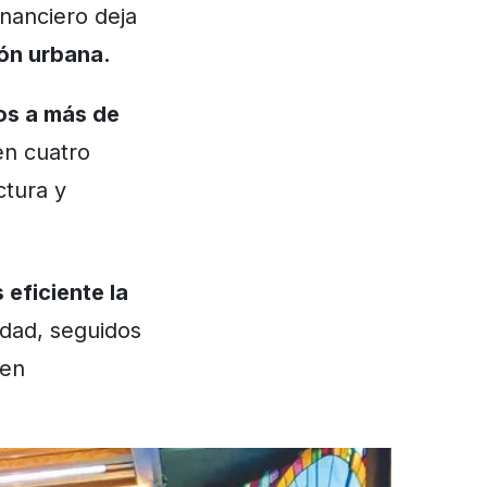
inanciero deja
ión urbana.
os a más de
en cuatro
ctura y
eficiente la
idad, seguidos
 en