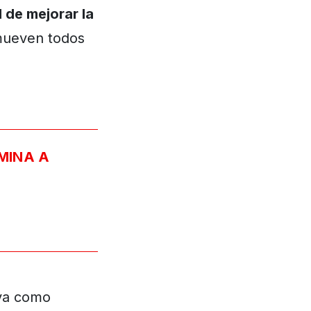
l de mejorar la
 mueven todos
MINA A
iva como