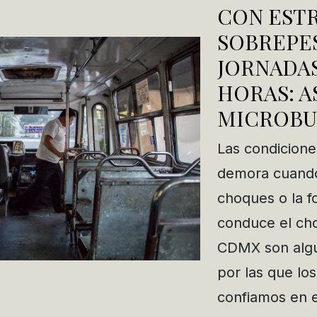
CON ESTR
SOBREPE
JORNADAS
HORAS: A
MICROBU
Las condiciones
demora cuando
choques o la f
conduce el ch
CDMX son algu
por las que lo
confiamos en 