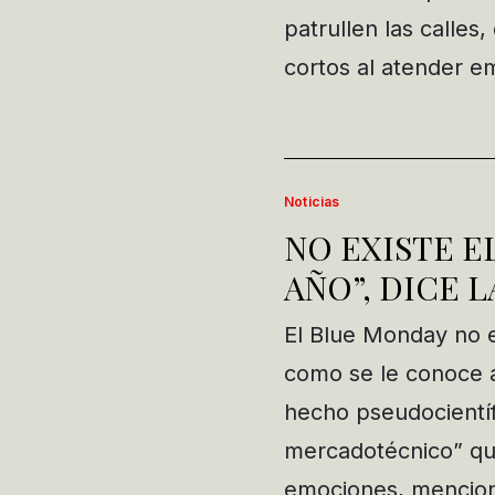
patrullen las calle
cortos al atender 
Noticias
NO EXISTE E
AÑO”, DICE 
El Blue Monday no ex
como se le conoce a
hecho pseudocientíf
mercadotécnico” qu
emociones, mencio