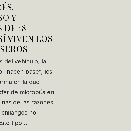
ÉS,
SO Y
 DE 18
SÍ VIVEN LOS
SEROS
 del vehículo, la
 “hacen base”, los
orma en la que
ofer de microbús en
nas de las razones
s chilangos no
este tipo…