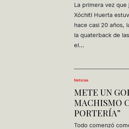
La primera vez que 
Xóchitl Huerta estu
hace casi 20 años, l
la quaterback de la
el…
Noticias
METE UN GO
MACHISMO C
PORTERÍA”
Todo comenzó como u