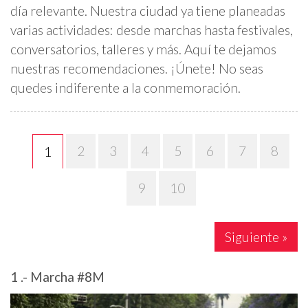
día relevante. Nuestra ciudad ya tiene planeadas
varias actividades: desde marchas hasta festivales,
conversatorios, talleres y más. Aquí te dejamos
nuestras recomendaciones. ¡Únete! No seas
quedes indiferente a la conmemoración.
2
3
4
5
6
7
8
1
9
10
Siguiente »
1 .- Marcha #8M