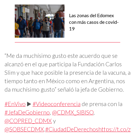
Las zonas del Edomex
con más casos de covid-
19
“Me da muchísimo gusto este acuerdo que se
alcanzó en el que participa la Fundación Carlos
Slim y que hace posible la presencia de la vacuna, a
tiempo tanto en México como en Argentina, nos
da muchísimo gusto” señaló la jefa de Gobierno.
#EnVivo
▶️
#Videoconferencia
de prensa con la
#JefaDeGobierno
,
@CDMX_SIBISO
,
@COPRED_CDMX
y
@SOBSECDMX
.
#CiudadDeDerechos
https://t.co/z