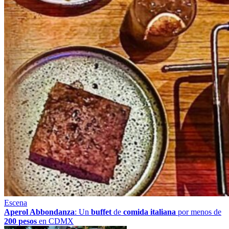
Escena
Aperol Abbondanza
: Un
buffet
de
comida italiana
por menos de
200 pesos
en CDMX