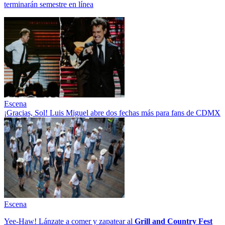
terminarán semestre en línea
Escena
¡Gracias, Sol! Luis Miguel abre dos fechas más para fans de CDMX
Escena
Yee-Haw! Lánzate a comer y zapatear al
Grill and Country Fest