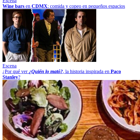
Escena
Wine bars
en
CDMX
: comida y copeo en pequeños espacios
Escena
¿Por qué ver
¿Quién lo mató?
, la historia inspirada en
Paco
Stanley
?