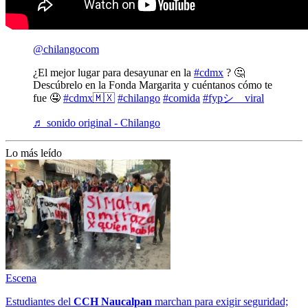
@chilangocom
¿El mejor lugar para desayunar en la
#cdmx
? 🤔
Descúbrelo en la Fonda Margarita y cuéntanos cómo te
fue 🤤
#cdmx🇲🇽
#chilango
#comida
#fypシ゚viral
♬ sonido original - Chilango
Lo más leído
Escena
Estudiantes del
CCH
Naucalpan
marchan para exigir seguridad;