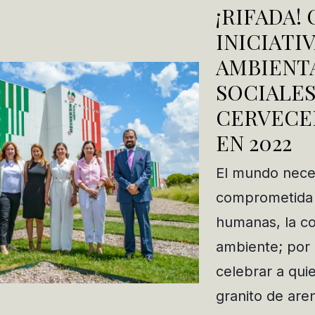
¡RIFADA!
INICIATI
AMBIENTA
SOCIALES
CERVECE
EN 2022
El mundo nece
comprometida 
humanas, la c
ambiente; por 
celebrar a qu
granito de are