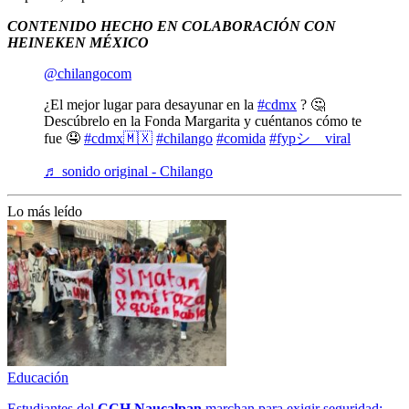
CONTENIDO HECHO EN COLABORACIÓN CON
HEINEKEN MÉXICO
@chilangocom
¿El mejor lugar para desayunar en la
#cdmx
? 🤔
Descúbrelo en la Fonda Margarita y cuéntanos cómo te
fue 🤤
#cdmx🇲🇽
#chilango
#comida
#fypシ゚viral
♬ sonido original - Chilango
Lo más leído
Educación
Estudiantes del
CCH
Naucalpan
marchan para exigir seguridad;