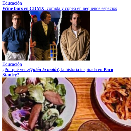
Educación
Wine bars
en
CDMX
: comida y copeo en pequeños espacios
Educación
¿Por qué ver
¿Quién lo mató?
, la historia inspirada en
Paco
Stanley
?