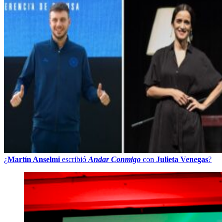
¿
Martín Anselmi
escribió
Andar Conmigo
con
Julieta Venegas
?