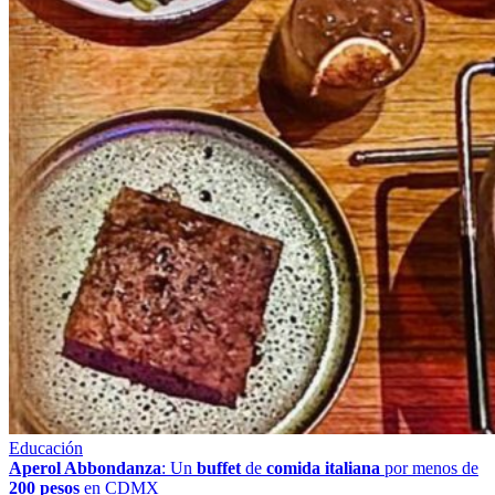
Educación
Aperol Abbondanza
: Un
buffet
de
comida italiana
por menos de
200 pesos
en CDMX