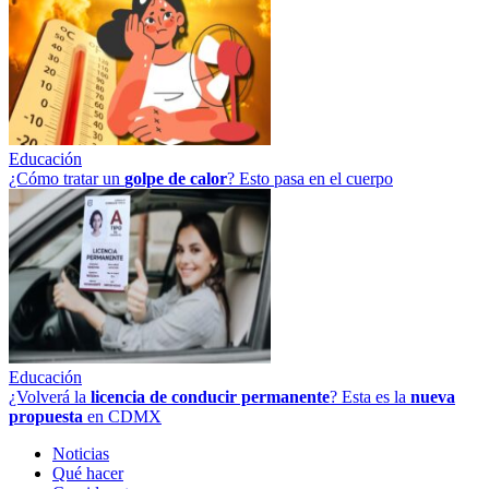
Educación
¿Cómo tratar un
golpe
de
calor
? Esto pasa en el cuerpo
Educación
¿Volverá la
licencia de conducir permanente
? Esta es la
nueva
propuesta
en CDMX
Noticias
Qué hacer