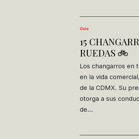
Ocio
15 CHANGAR
RUEDAS 🚲
Los changarros en tr
en la vida comercial
de la CDMX. Su prec
otorga a sus conduct
de…