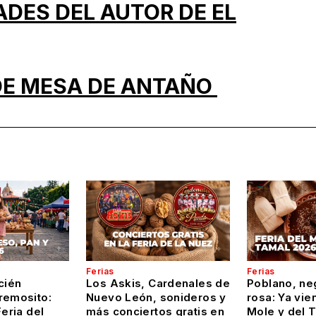
ADES DEL AUTOR DE EL
DE MESA DE ANTAÑO
Ferias
Ferias
cién
Los Askis, Cardenales de
Poblano, ne
remosito:
Nuevo León, sonideros y
rosa: Ya vien
Feria del
más conciertos gratis en
Mole y del 