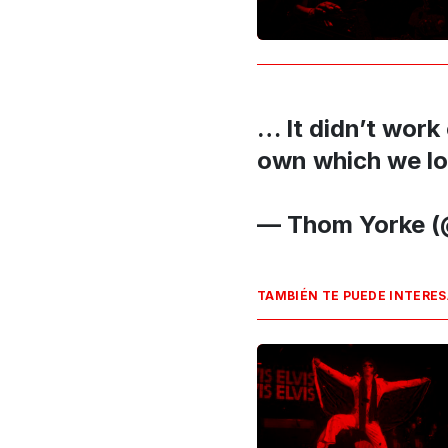
… It didn’t wor
own which we l
— Thom Yorke 
TAMBIÉN TE PUEDE INTERE