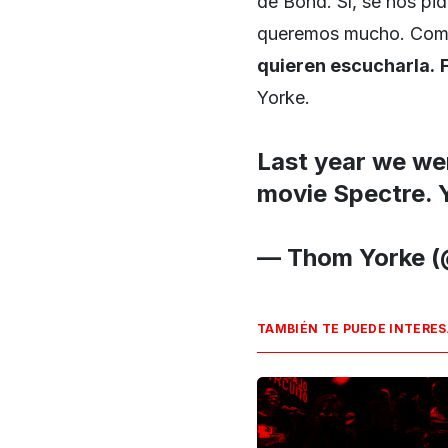
de Bond. Sí, se nos pid
queremos mucho. Como
quieren escucharla.
Yorke.
Last year we wer
movie Spectre.
— Thom Yorke 
TAMBIÉN TE PUEDE INTERE