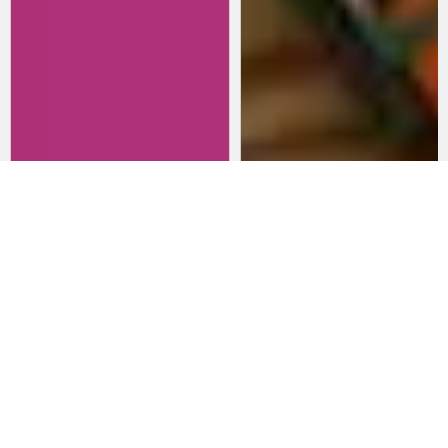
Revisitando películas:
Películas para lanzarte al cine
Inherent Vice
en marzo: un poco de todo
20 de abril 2026
15 de marzo 2026