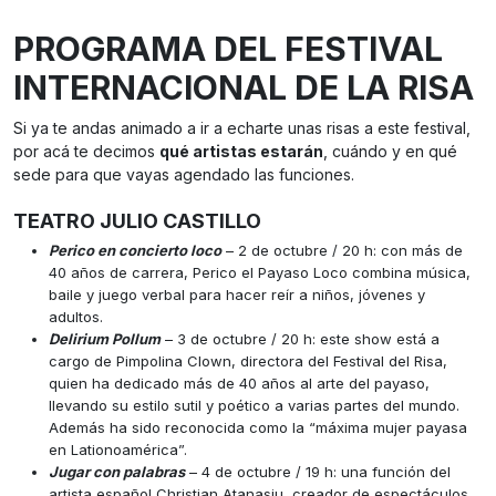
PROGRAMA DEL FESTIVAL
INTERNACIONAL DE LA RISA
Si ya te andas animado a ir a echarte unas risas a este festival,
por acá te decimos
qué artistas estarán
, cuándo y en qué
sede para que vayas agendado las funciones.
TEATRO JULIO CASTILLO
Perico en concierto loco
– 2 de octubre / 20 h: con más de
40 años de carrera, Perico el Payaso Loco combina música,
baile y juego verbal para hacer reír a niños, jóvenes y
adultos.
Delirium Pollum
– 3 de octubre / 20 h: este show está a
cargo de Pimpolina Clown, directora del Festival del Risa,
quien ha dedicado más de 40 años al arte del payaso,
llevando su estilo sutil y poético a varias partes del mundo.
Además ha sido reconocida como la “máxima mujer payasa
en Lationoamérica”.
Jugar con palabras
– 4 de octubre / 19 h: una función del
artista español Christian Atanasiu, creador de espectáculos