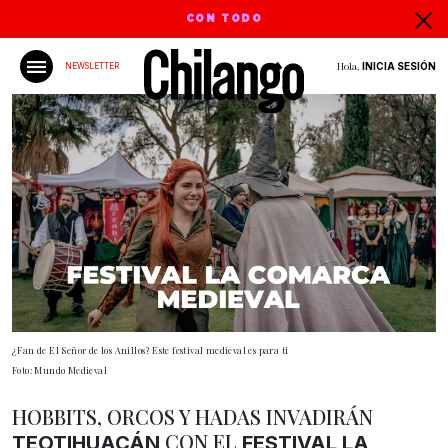
CON TODO
Hola,
INICIA SESIÓN
NEWSLETTER
¿Fan de El Señor de los Anillos? Este festival medieval es para ti
Foto: Mundo Medieval
HOBBITS, ORCOS Y HADAS INVADIRÁN
CON EL
TEOTIHUACÁN
FESTIVAL LA