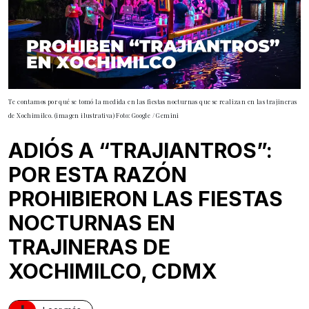
Te contamos por qué se tomó la medida en las fiestas nocturnas que se realizan en las trajineras
de Xochimilco. (imagen ilustrativa) Foto: Google / Gemini
ADIÓS A “TRAJIANTROS”:
POR ESTA RAZÓN
PROHIBIERON LAS FIESTAS
NOCTURNAS EN
TRAJINERAS DE
XOCHIMILCO, CDMX