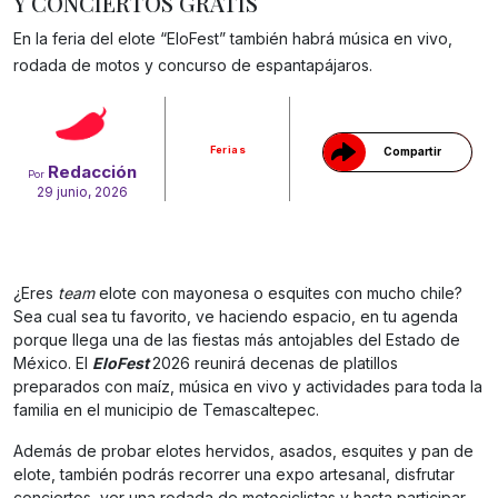
Y CONCIERTOS GRATIS
En la feria del elote “EloFest” también habrá música en vivo,
Gracias!
rodada de motos y concurso de espantapájaros.
Ferias
Compartir
Redacción
Por
29 junio, 2026
¿Eres
team
elote con mayonesa o esquites con mucho chile?
Sea cual sea tu favorito, ve haciendo espacio, en tu agenda
porque llega una de las fiestas más antojables del Estado de
México. El
EloFest
2026 reunirá decenas de platillos
preparados con maíz, música en vivo y actividades para toda la
familia en el municipio de Temascaltepec.
Además de probar elotes hervidos, asados, esquites y pan de
elote, también podrás recorrer una expo artesanal, disfrutar
conciertos, ver una rodada de motociclistas y hasta participar