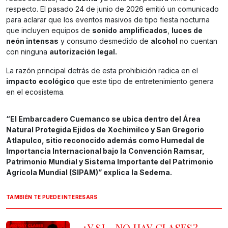
respecto. El pasado 24 de junio de 2026 emitió un comunicado
para aclarar que los eventos masivos de tipo fiesta nocturna
que incluyen equipos de
sonido
amplificados
,
luces de
neón intensas
y consumo desmedido de
alcohol
no cuentan
con ninguna
autorización legal.
La razón principal detrás de esta prohibición radica en el
impacto
ecológico
que este tipo de entretenimiento genera
en el ecosistema.
“El Embarcadero Cuemanco se ubica dentro del Área
Natural Protegida Ejidos de Xochimilco y San Gregorio
Atlapulco, sitio reconocido además como Humedal de
Importancia Internacional bajo la Convención Ramsar,
Patrimonio Mundial y Sistema Importante del Patrimonio
Agrícola Mundial (SIPAM)” explica la Sedema.
TAMBIÉN TE PUEDE INTERESARS
¿Y SI… NO HAY CLASES?