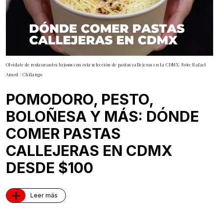
Olvídate de restaurantes lujosos con esta selección de pastas callejeras en la CDMX. Foto: Rafael
Amed / Chilango
POMODORO, PESTO,
BOLOÑESA Y MÁS: DÓNDE
COMER PASTAS
CALLEJERAS EN CDMX
DESDE $100
+
Leer más