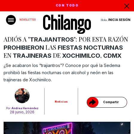
CON TODO
Hola,
INICIA SESIÓN
NEWSLETTER
ADIÓS A "
": POR ESTA RAZÓN
TRAJIANTROS
LAS
PROHIBIERON
FIESTAS
NOCTURNAS
EN
DE
,
TRAJINERAS
XOCHIMILCO
CDMX
¿Se acabaron los “trajiantros”? Conoce por qué la Sedema
Gracias!
prohibió las fiestas nocturnas con alcohol y neón en las
trajineras de Xochimilco.
Noticias
Compartir
Por
Andrea Hernández
28 junio, 2026