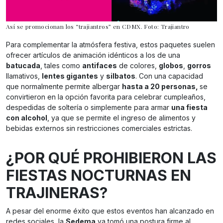
Así se promocionan los “trajiantros” en CDMX. Foto: Trajiantro
Para complementar la atmósfera festiva, estos paquetes suelen
ofrecer artículos de animación idénticos a los de una
batucada
, tales como
antifaces
de colores,
globos
,
gorros
llamativos,
lentes gigantes
y
silbatos
. Con una capacidad
que normalmente permite albergar
hasta a 20 personas,
se
convirtieron en la opción favorita para celebrar cumpleaños,
despedidas de soltería o simplemente para armar
una fiesta
con alcohol
, ya que se permite el ingreso de alimentos y
bebidas externos sin restricciones comerciales estrictas.
¿POR QUÉ PROHIBIERON LAS
FIESTAS NOCTURNAS EN
TRAJINERAS?
A pesar del enorme éxito que estos eventos han alcanzado en
redes sociales, la
Sedema
ya tomó una postura firme al