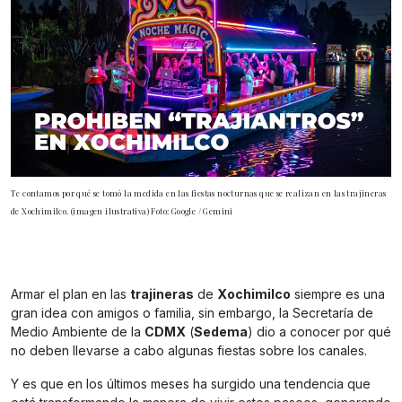
Te contamos por qué se tomó la medida en las fiestas nocturnas que se realizan en las trajineras
de Xochimilco. (imagen ilustrativa) Foto: Google / Gemini
Armar el plan en las
trajineras
de
Xochimilco
siempre es una
gran idea con amigos o familia, sin embargo, la Secretaría de
Medio Ambiente de la
CDMX
(
Sedema
) dio a conocer por qué
no deben llevarse a cabo algunas fiestas sobre los canales.
Y es que en los últimos meses ha surgido una tendencia que