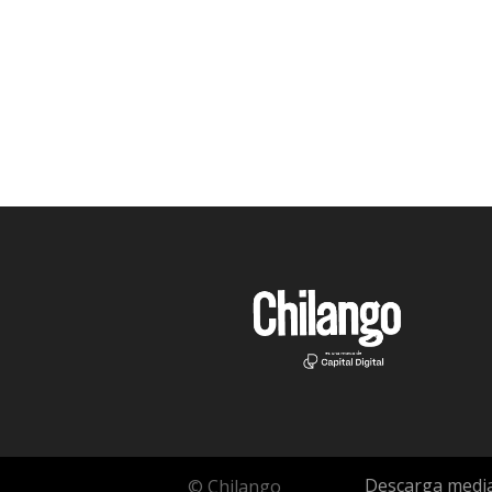
Descarga media
© Chilango