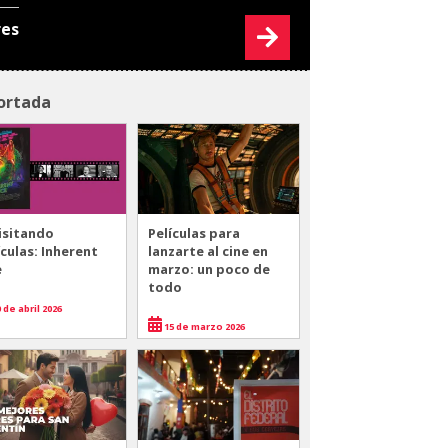
res
ortada
isitando
Películas para
ículas: Inherent
lanzarte al cine en
e
marzo: un poco de
todo
 de abril 2026
15 de marzo 2026