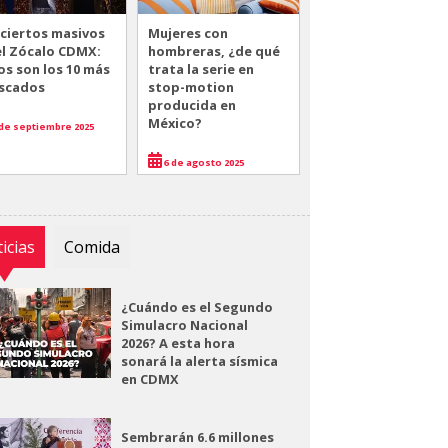
ciertos masivos
Mujeres con
el Zócalo CDMX:
hombreras, ¿de qué
os son los 10 más
trata la serie en
scados
stop-motion
producida en
México?
de septiembre 2025
6 de agosto 2025
icias
Comida
¿Cuándo es el Segundo
Simulacro Nacional
2026? A esta hora
sonará la alerta sísmica
en CDMX
Sembrarán 6.6 millones