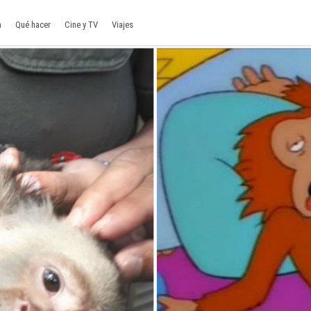
a
Qué hacer
Cine y TV
Viajes