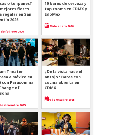
sas o tulipanes?
10 bares de cerveza y
 mejores flores
tap rooms en CDMX y
a regalar en San
EdoMex
entín 2026
29 de enero 2026
 de febrero 2026
am Theater
¿De la vista nace el
resa a México en
antojo? Bares con
6 con Parasomnia
cocina abierta en
 Change of
CDMX
sons
6 de octubre 2025
de diciembre 2025