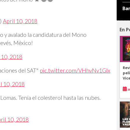
Ba
e)
April 10, 2018
En P
o y avalado la candidatura del Mono
revés, México!
l 10, 2018
Rev
gaciones del SAT"
pic.twitter.com/VHhvNv1Glx
pel
Vic
l 10, 2018
20
omas. Tenía el colesterol hasta las nubes.
ril 10, 2018