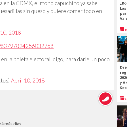
a en la CDMX, el mono capuchino ya sabe
¿Ro
Las
quesadillas sin queso y quiere comer todo en
par
Val
11
 10, 2018
us/983797824256032768
 la boleta electoral, digo, para darle un poco
.
Dre
reg
202
ctus)
April 10, 2018
y A
Sea
9 
rá más días