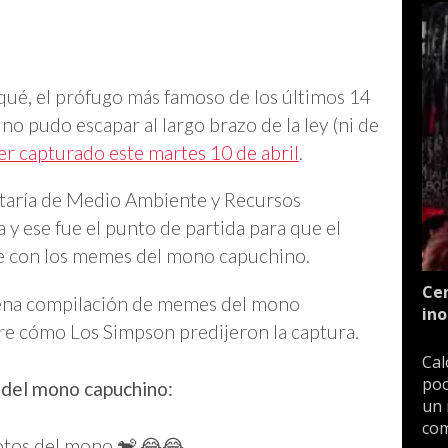
ué, el prófugo más famoso de los últimos 14
no pudo escapar al largo brazo de la ley (ni de
er capturado este martes 10 de abril
.
retaría de Medio Ambiente y Recursos
 y ese fue el punto de partida para que el
te con los memes del mono capuchino.
Cen
buena compilación de memes del mono
ino
re cómo Los Simpson predijeron la captura.
Cal
poc
 del mono capuchino:
un 
com
fotos del mono 🐒 😂😂