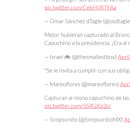
pic.twitter.com/CekHVRTFAa
— Omar Sánchez dTagle (@osdtagl
Mejor hubieran capturado al Bronc
Capuchino a la presidencia. ¡Era al 
— Israel 🚲 (@thesmallestboy)
Apri
"Se le invita a cumplir con sus obli
— Mareoflores (@mareoflores)
Apri
Capturan al mono capuchino de las L
pic.twitter.com/5SjfGXq2kI
— Simpsonito (@SimpsonitoMX)
Ap