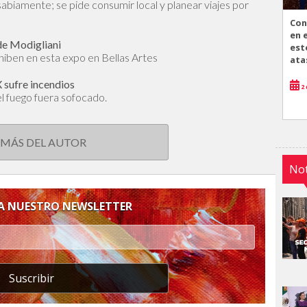
abiamente; se pide consumir local y planear viajes por
Con
en 
de Modigliani
est
hiben en esta expo en Bellas Artes
ata
 sufre incendios
2 
l fuego fuera sofocado.
 MÁS DEL AUTOR
Not
 A NUESTRO NEWSLETTER
Suscribir