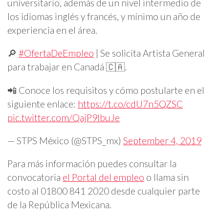
universitario, además de un nivel intermedio de
los idiomas inglés y francés, y mínimo un año de
experiencia en el área.
🔎
#OfertaDeEmpleo
| Se solicita Artista General
para trabajar en Canadá 🇨🇦.
📲 Conoce los requisitos y cómo postularte en el
siguiente enlace:
https://t.co/cdU7n5QZSC
pic.twitter.com/QajP9lbuJe
— STPS México (@STPS_mx)
September 4, 2019
Para más información puedes consultar la
convocatoria
el Portal del empleo
o llama sin
costo al 01800 841 2020 desde cualquier parte
de la República Mexicana.