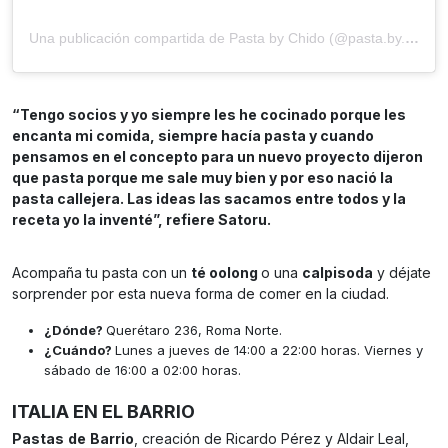
Una publicación compartida de Pasta by Chido (@pasta.by.chido)
“Tengo socios y yo siempre les he cocinado porque les
encanta mi comida, siempre hacía pasta y cuando
pensamos en el concepto para un nuevo proyecto dijeron
que pasta porque me sale muy bien y por eso nació la
pasta callejera. Las ideas las sacamos entre todos y la
receta yo la inventé”, refiere Satoru.
Acompaña tu pasta con un
té oolong
o una
calpisoda
y déjate
sorprender por esta nueva forma de comer en la ciudad.
¿Dónde?
Querétaro 236, Roma Norte.
¿Cuándo?
Lunes a jueves de 14:00 a 22:00 horas. Viernes y
sábado de 16:00 a 02:00 horas.
ITALIA EN EL BARRIO
Pastas
de
Barrio
, creación de Ricardo Pérez y Aldair Leal,