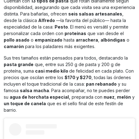
Cuentan con
13 tipos de pasta
que rotan diariamente según
disponibilidad, asegurando que cada visita sea una experiencia
distinta. Para bañarlas, ofrecen
seis salsas artesanales
,
desde la clásica
Alfredo
—la favorita del público— hasta la
especialidad de la casa:
Pesto
. El menú es versátil y permite
personalizar cada orden con
proteínas
que van desde el
pollo asado
o
empanizado
hasta
arrachera
,
albóndigas
o
camarón
para los paladares más exigentes.
Sus tres tamaños están pensados para todos, destacando la
pasta grande
que, entre sus 250 g de pasta y 200 g de
proteína, suma
casi medio kilo
de felicidad en cada plato. Con
precios que oscilan entre los
$170 y $270
, todas las órdenes
incluyen el toque tradicional de la casa:
pan rebanado
y su
famosa
salsa
macha
. Para acompañar, no te puedes perder
su
agua de horchata especial,
preparada con
nuez
,
melón
y
un toque de canela
que es el sello final de este festín de
barrio.