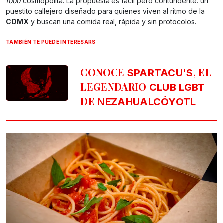
food
cosmopolita. La propuesta es fácil pero contundente: un
puestito callejero diseñado para quienes viven al ritmo de la
CDMX
y buscan una comida real, rápida y sin protocolos.
TAMBIÉN TE PUEDE INTERESARS
CONOCE
, EL
SPARTACU'S
LEGENDARIO
CLUB LGBT
DE
NEZAHUALCÓYOTL