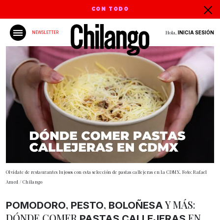
CON TODO
Hola,
INICIA SESIÓN
NEWSLETTER
Olvídate de restaurantes lujosos con esta selección de pastas callejeras en la CDMX. Foto: Rafael
Amed / Chilango
,
,
Y MÁS:
POMODORO
PESTO
BOLOÑESA
DÓNDE COMER
EN
PASTAS CALLEJERAS