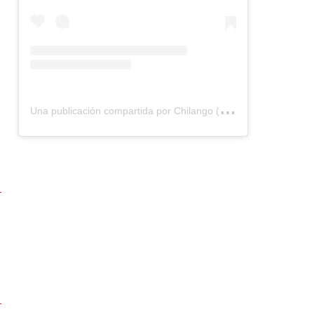
U
na publicación compartida por Chilango (@chilangocom)