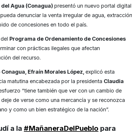
 del Agua (Conagua)
presentó un nuevo portal digital
 pueda denunciar la venta irregular de agua, extracció
bido de concesiones en todo el país.
 del
Programa de Ordenamiento de Concesiones
minar con prácticas ilegales que afectan
ución del recurso.
e Conagua, Efraín Morales López,
explicó esta
cia matutina encabezada por la presidenta
Claudia
esfuerzo “tiene también que ver con un cambio de
a deje de verse como una mercancía y se reconozca
o y como un bien estratégico de la nación”.
dí a la
#MañaneraDelPueblo
para