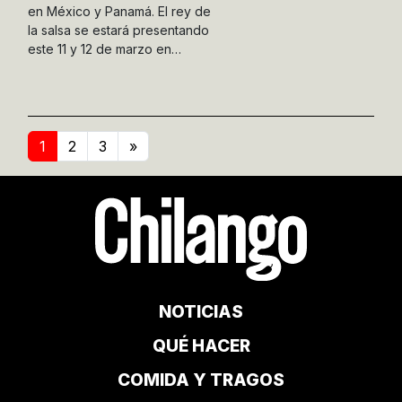
en México y Panamá. El rey de
la salsa se estará presentando
este 11 y 12 de marzo en…
1
2
3
»
NOTICIAS
QUÉ HACER
COMIDA Y TRAGOS