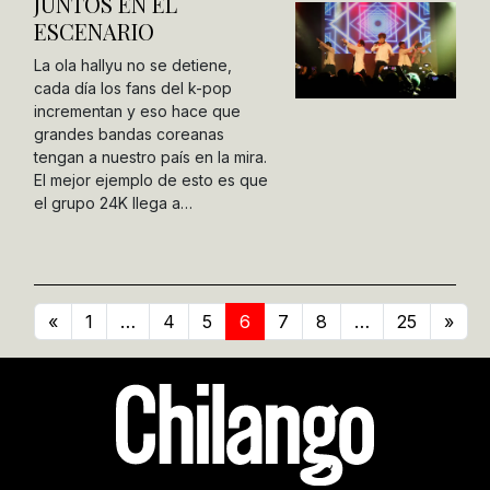
JUNTOS EN EL
ESCENARIO
La ola hallyu no se detiene,
cada día los fans del k-pop
incrementan y eso hace que
grandes bandas coreanas
tengan a nuestro país en la mira.
El mejor ejemplo de esto es que
el grupo 24K llega a…
«
1
…
4
5
6
7
8
…
25
»