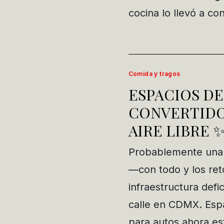
cocina lo llevó a co
Comida y tragos
ESPACIOS D
CONVERTIDO
AIRE LIBRE 
Probablemente una 
—con todo y los ret
infraestructura defi
calle en CDMX. Esp
para autos ahora e