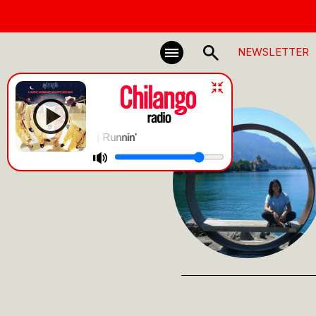
NEWSLETTER
The Pharcyde | Runnin'