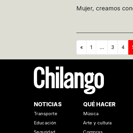
Mujer, creamos conci
«
1
…
3
4
NOTICIAS
QUÉ HACER
Transporte
Música
Educación
Arte y cultura
Seguridad
Compras