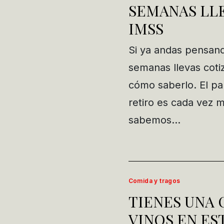
SEMANAS LLE
IMSS
Si ya andas pensand
semanas llevas coti
cómo saberlo. El pa
retiro es cada vez
sabemos…
Comida y tragos
TIENES UNA 
VINOS EN ES