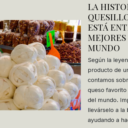
LA HISTO
QUESILL
ESTÁ ENT
MEJORES
MUNDO
Según la leyen
producto de un
contamos sobre
queso favorito
del mundo. Im
llevárselo a l
ayudando a hac