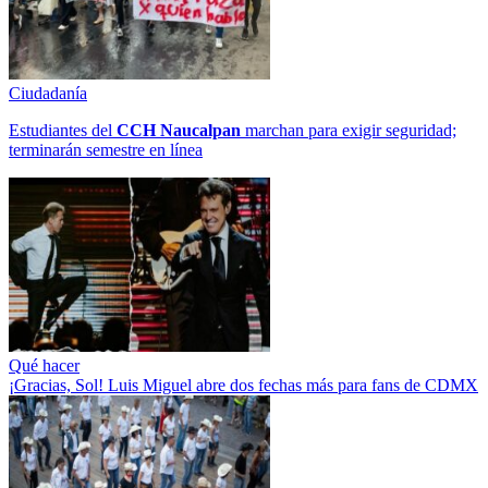
Ciudadanía
Estudiantes del
CCH
Naucalpan
marchan para exigir seguridad;
terminarán semestre en línea
Qué hacer
¡Gracias, Sol! Luis Miguel abre dos fechas más para fans de CDMX