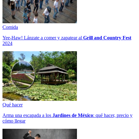
Comida
Yee-Haw! Lánzate a comer y zapatear al
Grill and Country Fest
2024
Qué hacer
Arma una escapada a los
Jardines de México
: qué hacer, precio y
cómo llegar