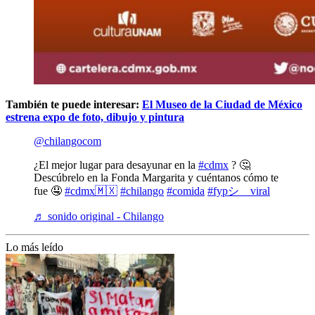
También te puede interesar:
El Museo de la Ciudad de México
estrena expo de foto, dibujo y pintura
@chilangocom
¿El mejor lugar para desayunar en la
#cdmx
? 🤔
Descúbrelo en la Fonda Margarita y cuéntanos cómo te
fue 🤤
#cdmx🇲🇽
#chilango
#comida
#fypシ゚viral
♬ sonido original - Chilango
Lo más leído