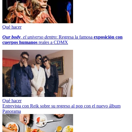
Qué hacer
Our body
, el universo dentro
: Regresa la famosa
exposición con
cuerpos humanos
reales a CDMX
Qué hacer
Entrevista con Reik sobre su regreso al pop con el nuevo álbum
Panorama