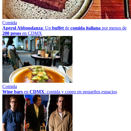
Comida
Aperol Abbondanza
: Un
buffet
de
comida italiana
por menos de
200 pesos
en CDMX
Comida
Wine bars
en
CDMX
: comida y copeo en pequeños espacios