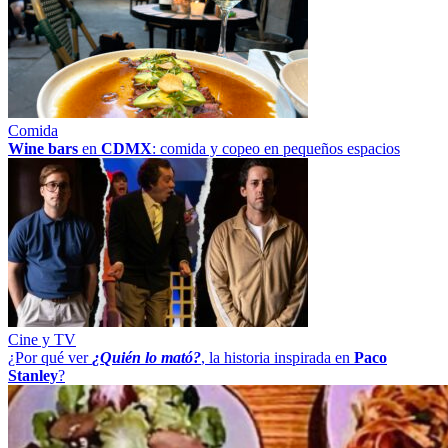
Comida
Wine bars
en
CDMX
: comida y copeo en pequeños espacios
Cine y TV
¿Por qué ver
¿Quién lo mató?
, la historia inspirada en
Paco
Stanley
?