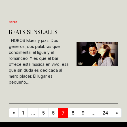
Bares
BEATS SENSUALES
HOBOS Blues y jazz. Dos
géneros, dos palabras que
condimental el ligue y el
romanceo. Y es que el bar
ofrece esta música en vivo, esa
que sin duda es dedicada al
mero placer. El lugar es
pequeño…
«
1
…
5
6
7
8
9
…
24
»