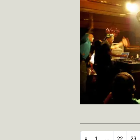
«
1
…
22
23