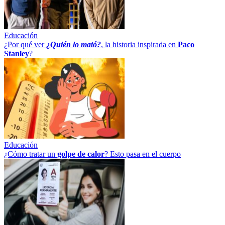
Educación
¿Por qué ver
¿Quién lo mató?
, la historia inspirada en
Paco
Stanley
?
Educación
¿Cómo tratar un
golpe
de
calor
? Esto pasa en el cuerpo