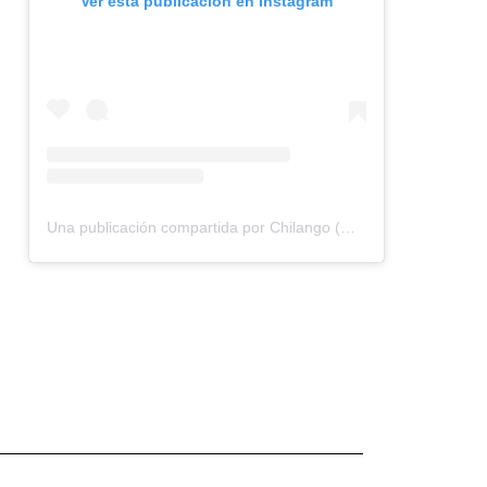
Ver esta publicación en Instagram
Una publicación compartida por Chilango (@chilangocom)