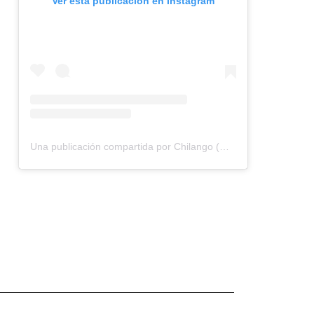
Ver esta publicación en Instagram
Una publicación compartida por Chilango (@chilangocom)