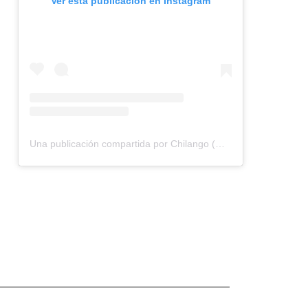
Ver esta publicación en Instagram
Una publicación compartida por Chilango (@chilangocom)