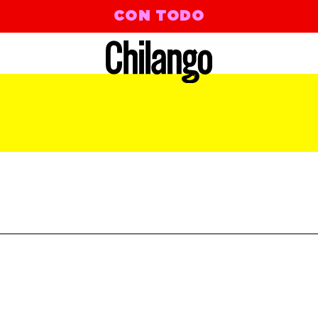
CON TODO
& Sexyy Red | WHATCHU KNO ABOUT ME