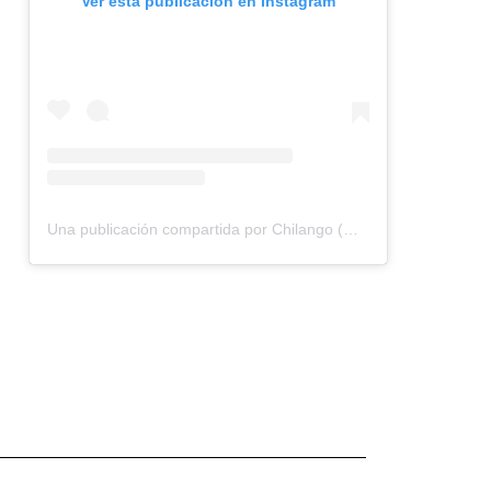
Ver esta publicación en Instagram
Una publicación compartida por Chilango (@chilangocom)