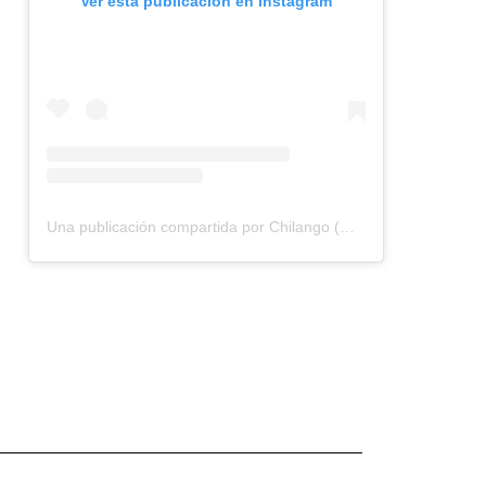
Ver esta publicación en Instagram
Una publicación compartida por Chilango (@chilangocom)