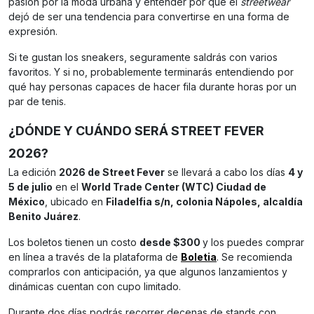
pasión por la moda urbana y entender por qué el
streetwear
dejó de ser una tendencia para convertirse en una forma de
expresión.
Si te gustan los sneakers, seguramente saldrás con varios
favoritos. Y si no, probablemente terminarás entendiendo por
qué hay personas capaces de hacer fila durante horas por un
par de tenis.
¿DÓNDE Y CUÁNDO SERÁ STREET FEVER
2026?
La edición
2026 de Street Fever
se llevará a cabo los días
4 y
5 de julio
en el
World Trade Center (WTC) Ciudad de
México
, ubicado en
Filadelfia s/n, colonia Nápoles, alcaldía
Benito Juárez
.
Los boletos tienen un costo
desde $300
y los puedes comprar
en línea a través de la plataforma de
Boletia
. Se recomienda
comprarlos con anticipación, ya que algunos lanzamientos y
dinámicas cuentan con cupo limitado.
Durante dos días podrás recorrer decenas de stands con