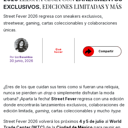
, EDICIONES LIMITADAS Y MÁS
EXCLUSIVOS
Street Fever 2026 regresa con sneakers exclusivos,
Gracias!
streetwear, gaming, cartas coleccionables y colaboraciones
únicas.
Qué
Compartir
hacer
Por
Liz Basaldúa
30 junio, 2026
¿Eres de los que cuidan sus tenis como si fueran una reliquia,
nunca se pierden un
drop
o simplemente disfrutan la moda
urbana? ¡Aparta la fecha!
Street Fever
regresa con una edición
donde encontrarás lanzamientos exclusivos, colaboraciones de
edición limitada,
gaming
, cartas coleccionables y mucho
hype
.
Street Fever 2026 volverá los próximos
4 y 5 de julio
al
World
Trade Center (WTC)
de la
Ciudad de México
para reunir en