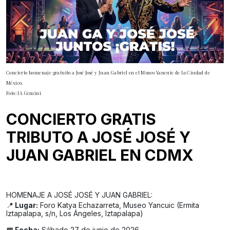
Concierto homenaje gratuito a José José y Juan Gabriel en el Museo Yancuic de la Ciudad de
México.
Foto: IA Gemini
CONCIERTO GRATIS
TRIBUTO A JOSÉ JOSÉ Y
JUAN GABRIEL EN CDMX
HOMENAJE A JOSÉ JOSÉ Y JUAN GABRIEL:
📍
Lugar:
Foro Katya Echazarreta, Museo Yancuic (Ermita
Iztapalapa, s/n, Los Ángeles, Iztapalapa)
📅 Fecha:
Sábado 27 de junio de 2026