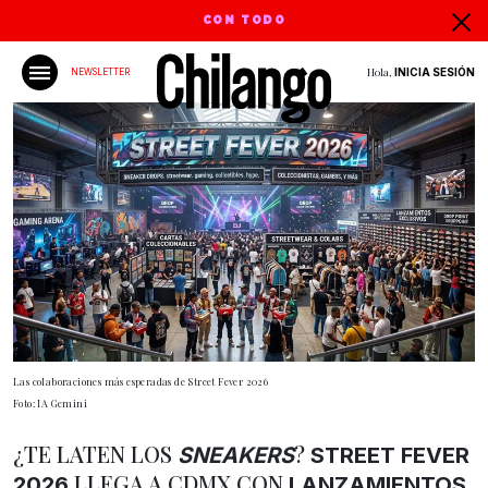
CON TODO
Hola,
INICIA SESIÓN
NEWSLETTER
Las colaboraciones más esperadas de Street Fever 2026
Foto: IA Gemini
¿TE LATEN LOS
?
SNEAKERS
STREET FEVER
LLEGA A CDMX CON
2026
LANZAMIENTOS