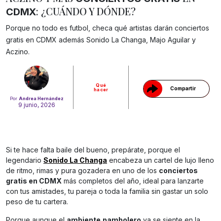
: ¿CUÁNDO Y DÓNDE?
CDMX
Porque no todo es futbol, checa qué artistas darán conciertos
Gracias!
gratis en CDMX además Sonido La Changa, Majo Aguilar y
Aczino.
Qué
Compartir
hacer
Por
Andrea Hernández
9 junio, 2026
Si te hace falta baile del bueno, prepárate, porque el
legendario
Sonido La Changa
encabeza un cartel de lujo lleno
de ritmo, rimas y pura gozadera en uno de los
conciertos
gratis en CDMX
más completos del año, ideal para lanzarte
con tus amistades, tu pareja o toda la familia sin gastar un solo
peso de tu cartera.
Porque aunque el
ambiente
pambolero
ya se siente en la