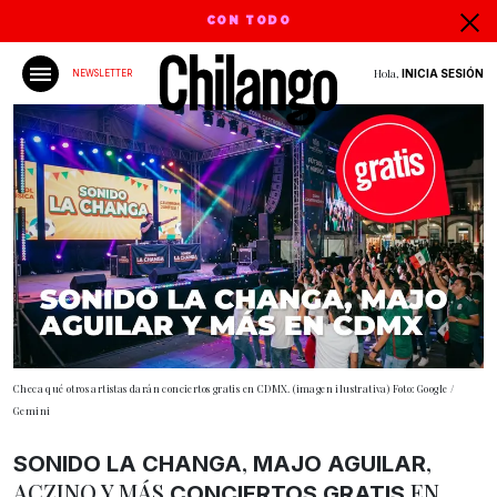
CON TODO
Hola,
INICIA SESIÓN
NEWSLETTER
Checa qué otros artistas darán conciertos gratis en CDMX. (imagen ilustrativa) Foto: Google /
Gemini
,
,
SONIDO LA
CHANGA
MAJO
AGUILAR
ACZINO Y MÁS
EN
CONCIERTOS
GRATIS