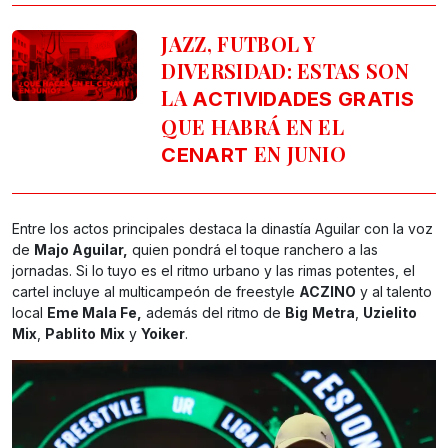
JAZZ, FUTBOL Y
DIVERSIDAD: ESTAS SON
LA
ACTIVIDADES
GRATIS
QUE HABRÁ EN EL
EN JUNIO
CENART
Entre los actos principales destaca la dinastía Aguilar con la voz
de
Majo Aguilar,
quien pondrá el toque ranchero a las
jornadas. Si lo tuyo es el ritmo urbano y las rimas potentes, el
cartel incluye al multicampeón de freestyle
ACZINO
y al talento
local
Eme Mala Fe,
además del ritmo de
Big
Metra
,
Uzielito
Mix
,
Pablito
Mix
y
Yoiker
.