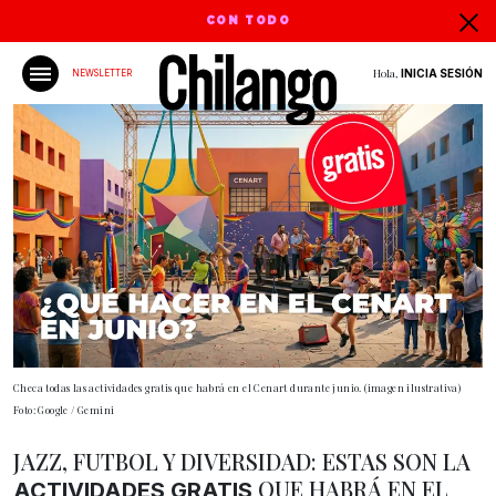
CON TODO
Hola,
INICIA SESIÓN
NEWSLETTER
Checa todas las actividades gratis que habrá en el Cenart durante junio. (imagen ilustrativa)
Foto: Google / Gemini
JAZZ, FUTBOL Y DIVERSIDAD: ESTAS SON LA
QUE HABRÁ EN EL
ACTIVIDADES
GRATIS