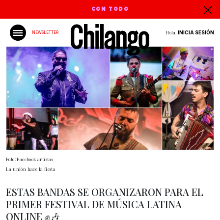
CON TODO
Hola,
INICIA SESIÓN
NEWSLETTER
Foto: Facebook artistas
La unión hace la fiesta
ESTAS BANDAS SE ORGANIZARON PARA EL
PRIMER FESTIVAL DE MÚSICA LATINA
ONLINE ✊🎶